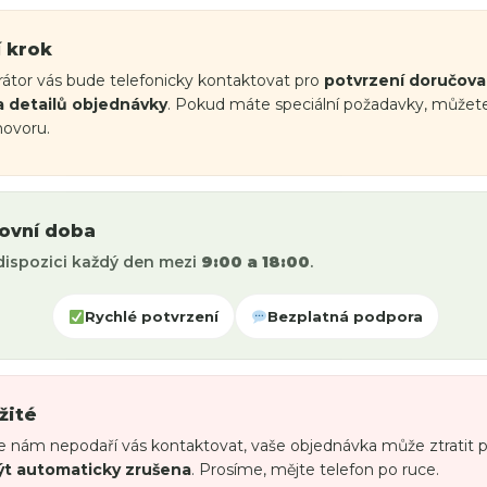
í krok
átor vás bude telefonicky kontaktovat pro
potvrzení doručova
a detailů objednávky
. Pokud máte speciální požadavky, můžete 
ovoru.
ovní doba
dispozici každý den mezi
9:00 a 18:00
.
Rychlé potvrzení
Bezplatná podpora
žité
 nám nepodaří vás kontaktovat, vaše objednávka může ztratit pr
t automaticky zrušena
. Prosíme, mějte telefon po ruce.