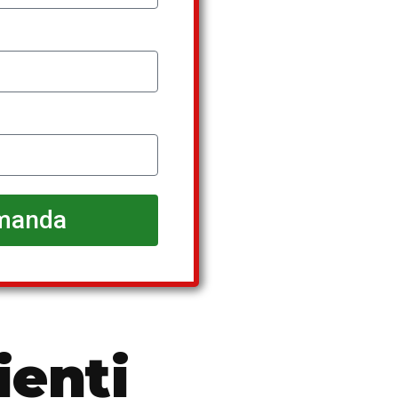
manda
ienți