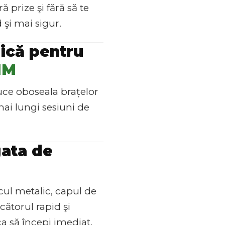
ă prize şi fără să te
d şi mai sigur.
ică pentru
IM
uce oboseala brațelor
 mai lungi sesiuni de
ata de
cul metalic, capul de
cătorul rapid şi
ca să începi imediat.