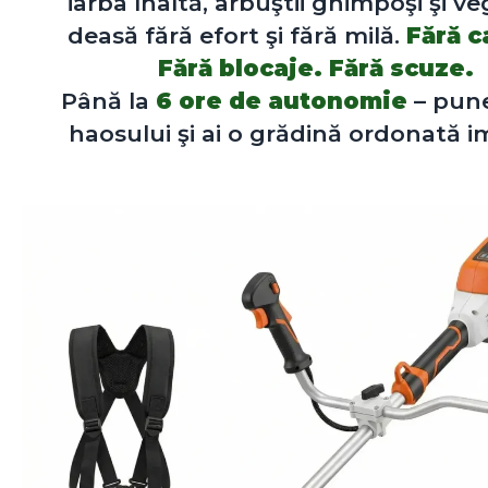
iarba înaltă, arbuştii ghimpoşi şi ve
deasă fără efort şi fără milă.
Fără c
Fără blocaje. Fără scuze.
Până la
6 ore de autonomie
– pun
haosului şi ai o grădină ordonată i