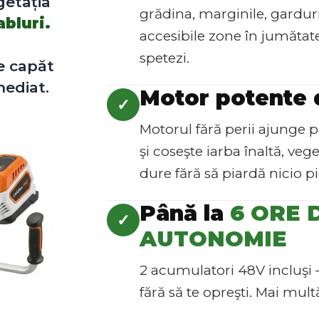
getația
grădina, marginile, garduri
abluri.
accesibile zone în jumătate
spetezi.
e capăt
mediat.
Motor potente
✓
Motorul fără perii ajunge p
şi coseşte iarba înaltă, vege
dure fără să piardă nicio p
Până la
6 ORE 
✓
AUTONOMIE
2 acumulatori 48V incluşi 
fără să te opreşti. Mai mult