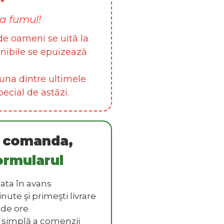
ca fumul!
e oameni se uită la
onibile se epuizează
una dintre ultimele
ecial de astăzi.
a comanda,
ormularul
ata în avans
te şi primeşti livrare
 de ore
 simplă a comenzii