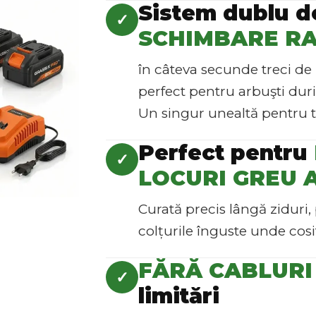
Sistem dublu de
✓
SCHIMBARE R
în câteva secunde treci de l
perfect pentru arbuşti duri
Un singur unealtă pentru t
Perfect pentru
✓
LOCURI GREU 
Curată precis lângă ziduri, 
colțurile înguste unde cos
FĂRĂ CABLURI
✓
limitări