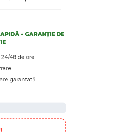
APIDĂ • GARANȚIE DE
IE
 24/48 de ore
vrare
re garantată
!