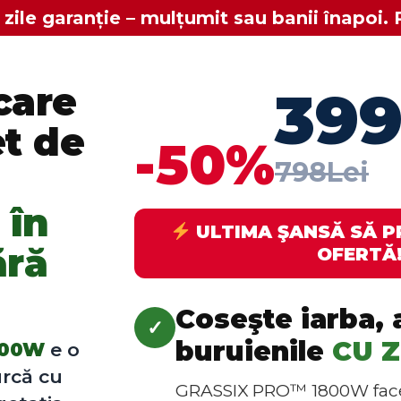
 zile garanție – mulțumit sau banii înapoi. 
care
399
et de
-50%
798Lei
 în
ULTIMA ŞANSĂ SĂ P
ără
OFERTĂ
Coseşte iarba, a
✓
buruienile
CU 
800W
e o
urcă cu
GRASSIX PRO™ 1800W face 