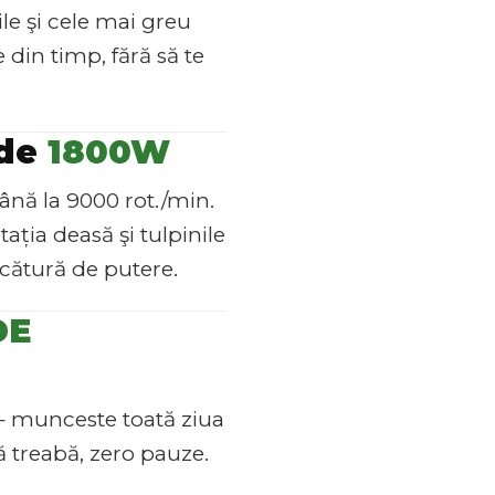
le şi cele mai greu
 din timp, fără să te
 de
1800W
ână la 9000 rot./min.
tația deasă şi tulpinile
icătură de putere.
DE
– munceste toată ziua
ă treabă, zero pauze.