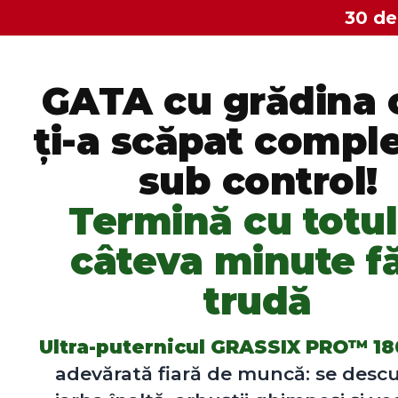
30 de
GATA cu grădina 
ți-a scăpat compl
sub control!
Termină cu totul
câteva minute f
trudă
Ultra-puternicul GRASSIX PRO™ 1
adevărată fiară de muncă: se desc