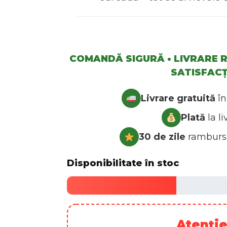
COMANDĂ SIGURĂ • LIVRARE R
SATISFACȚ
Livrare gratuită
în
Plată
la li
30 de zile
rambursa
Disponibilitate în stoc
RESTAM APENAS
4
UNIDADES
Atenție