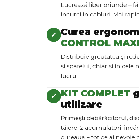
Lucrează liber oriunde – făr
încurci în cabluri. Mai rapi
Curea ergonom
✓
CONTROL MAX
Distribuie greutatea şi red
şi spatelui, chiar şi în cele
lucru.
KIT COMPLET
g
✓
utilizare
Primeşti debărăcitorul, dis
tăiere, 2 acumulatori, încăr
cureaua – tot ce ai nevoie 