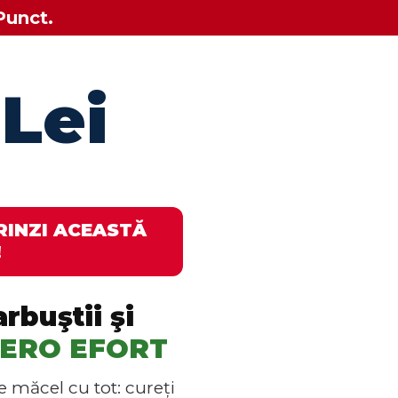
Punct.
Lei
RINZI ACEASTĂ
!
rbuştii şi
ZERO EFORT
măcel cu tot: cureți