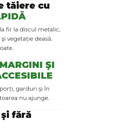
 tăiere cu
APIDĂ
a fir la discul metalic,
 şi vegetație deasă.
oate.
MARGINI ŞI
ACCESIBILE
porți, garduri şi în
itoarea nu ajunge.
şi fără