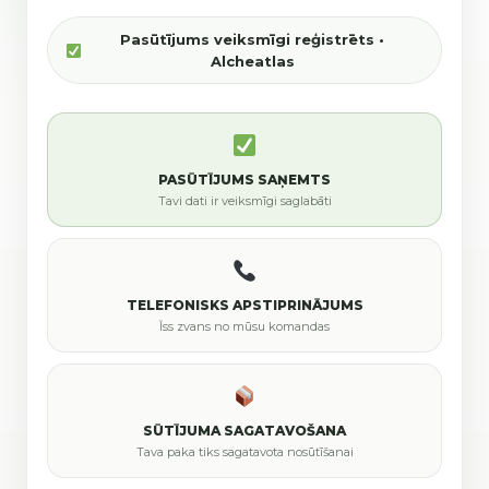
Pasūtījums veiksmīgi reģistrēts •
Alcheatlas
PASŪTĪJUMS SAŅEMTS
Tavi dati ir veiksmīgi saglabāti
TELEFONISKS APSTIPRINĀJUMS
Īss zvans no mūsu komandas
SŪTĪJUMA SAGATAVOŠANA
Tava paka tiks sagatavota nosūtīšanai