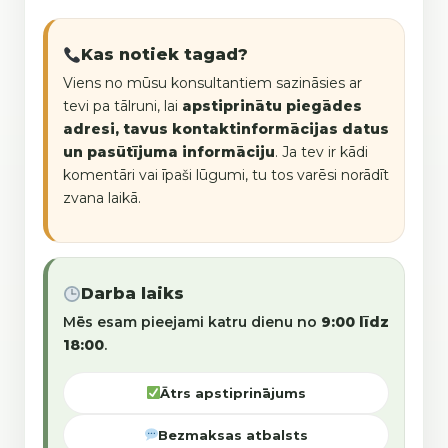
Kas notiek tagad?
Viens no mūsu konsultantiem sazināsies ar
tevi pa tālruni, lai
apstiprinātu piegādes
adresi, tavus kontaktinformācijas datus
un pasūtījuma informāciju
. Ja tev ir kādi
komentāri vai īpaši lūgumi, tu tos varēsi norādīt
zvana laikā.
Darba laiks
Mēs esam pieejami katru dienu no
9:00 līdz
18:00
.
Ātrs apstiprinājums
Bezmaksas atbalsts