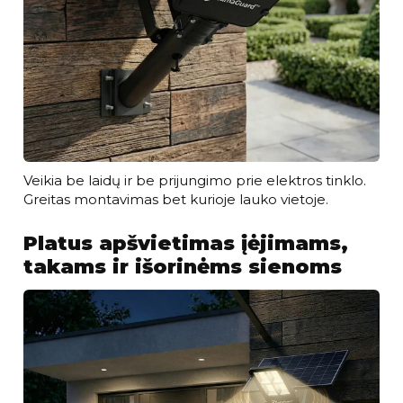
Veikia be laidų ir be prijungimo prie elektros tinklo.
Greitas montavimas bet kurioje lauko vietoje.
Platus apšvietimas įėjimams,
takams ir išorinėms sienoms