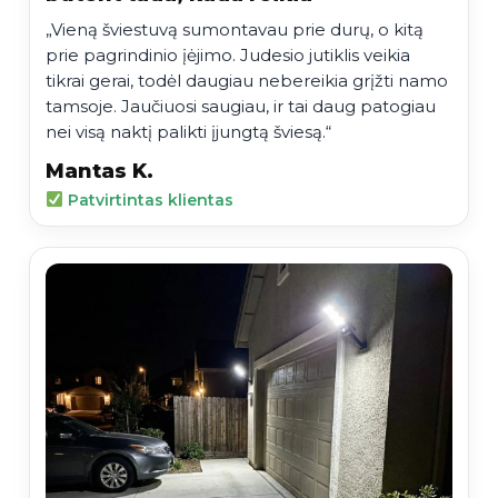
„Vieną šviestuvą sumontavau prie durų, o kitą
prie pagrindinio įėjimo. Judesio jutiklis veikia
tikrai gerai, todėl daugiau nebereikia grįžti namo
tamsoje. Jaučiuosi saugiau, ir tai daug patogiau
nei visą naktį palikti įjungtą šviesą.“
Mantas K.
Patvirtintas klientas