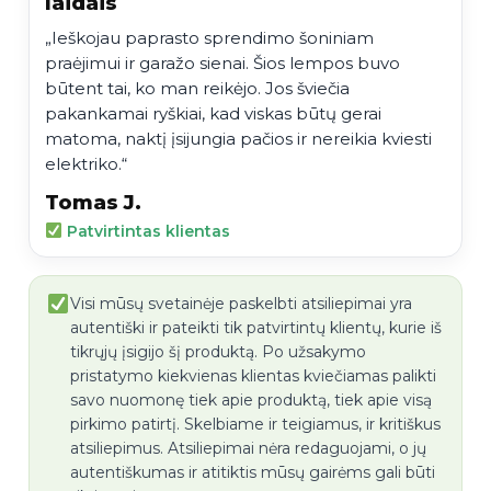
laidais
„Ieškojau paprasto sprendimo šoniniam
praėjimui ir garažo sienai. Šios lempos buvo
būtent tai, ko man reikėjo. Jos šviečia
pakankamai ryškiai, kad viskas būtų gerai
matoma, naktį įsijungia pačios ir nereikia kviesti
elektriko.“
Tomas J.
Patvirtintas klientas
Visi mūsų svetainėje paskelbti atsiliepimai yra
autentiški ir pateikti tik patvirtintų klientų, kurie iš
tikrųjų įsigijo šį produktą. Po užsakymo
pristatymo kiekvienas klientas kviečiamas palikti
savo nuomonę tiek apie produktą, tiek apie visą
pirkimo patirtį. Skelbiame ir teigiamus, ir kritiškus
atsiliepimus. Atsiliepimai nėra redaguojami, o jų
autentiškumas ir atitiktis mūsų gairėms gali būti