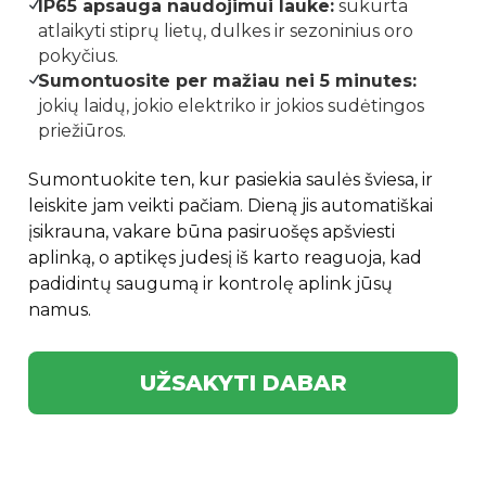
IP65 apsauga naudojimui lauke:
sukurta
atlaikyti stiprų lietų, dulkes ir sezoninius oro
pokyčius.
Sumontuosite per mažiau nei 5 minutes:
jokių laidų, jokio elektriko ir jokios sudėtingos
priežiūros.
Sumontuokite ten, kur pasiekia saulės šviesa, ir
leiskite jam veikti pačiam. Dieną jis automatiškai
įsikrauna, vakare būna pasiruošęs apšviesti
aplinką, o aptikęs judesį iš karto reaguoja, kad
padidintų saugumą ir kontrolę aplink jūsų
namus.
UŽSAKYTI DABAR