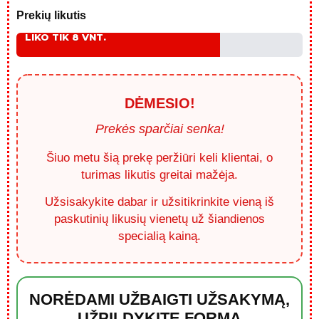
Prekių likutis
LIKO TIK
2
VNT.
DĖMESIO!
Prekės sparčiai senka!
Šiuo metu šią prekę peržiūri keli klientai, o
turimas likutis greitai mažėja.
Užsisakykite dabar ir užsitikrinkite vieną iš
paskutinių likusių vienetų už šiandienos
specialią kainą.
NORĖDAMI UŽBAIGTI UŽSAKYMĄ,
UŽPILDYKITE FORMĄ