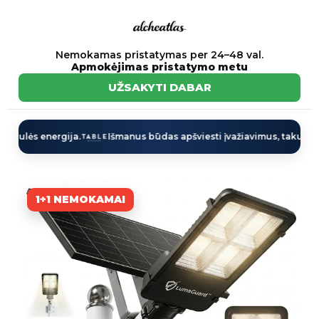
Nemokamas pristatymas per 24–48 val.
Apmokėjimas pristatymo metu
UŽSAKYTI DABAR
Išmanus būdas apšviesti įvažiavimus, takus ir lauko erdves.
Su
1+1 NEMOKAMAI