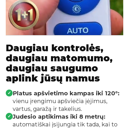
Daugiau kontrolės,
daugiau matomumo,
daugiau saugumo
aplink jūsų namus
Platus apšvietimo kampas iki 120°:
✓
vienu įrengimu apšviečia įėjimus,
vartus, garažą ir takelius.
Judesio aptikimas iki 8 metrų:
✓
automatiškai įsijungia tik tada, kai to