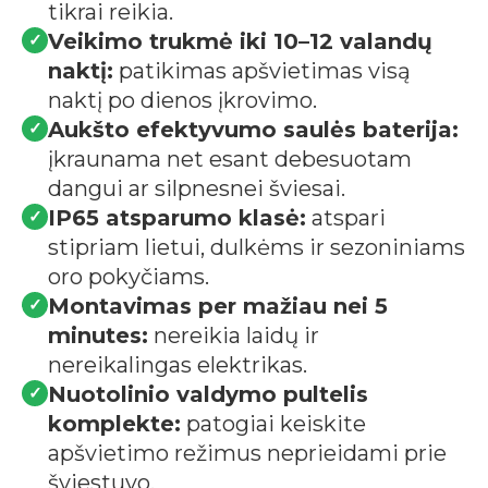
tikrai reikia.
Veikimo trukmė iki 10–12 valandų
✓
naktį:
patikimas apšvietimas visą
naktį po dienos įkrovimo.
Aukšto efektyvumo saulės baterija:
✓
įkraunama net esant debesuotam
dangui ar silpnesnei šviesai.
IP65 atsparumo klasė:
atspari
✓
stipriam lietui, dulkėms ir sezoniniams
oro pokyčiams.
Montavimas per mažiau nei 5
✓
minutes:
nereikia laidų ir
nereikalingas elektrikas.
Nuotolinio valdymo pultelis
✓
komplekte:
patogiai keiskite
apšvietimo režimus neprieidami prie
šviestuvo.