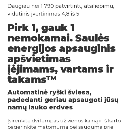
Daugiau nei 1 790 patvirtintų atsiliepimų,
vidutinis įvertinimas 4,8 iš 5
Pirk 1, gauk 1
nemokamai. Saulės
energijos apsauginis
apšvietimas
įėjimams, vartams ir
takams™
Automatinė ryški šviesa,
padedanti geriau apsaugoti jūsų
namų lauko erdves
Įsirenkite dvi lempas už vienos kainą ir iš karto
pagerinkite matomumą bei saugumą prie