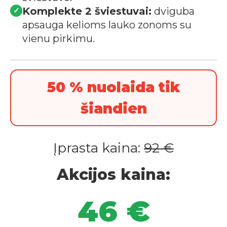
Komplekte 2 šviestuvai:
dviguba
✓
apsauga kelioms lauko zonoms su
vienu pirkimu.
50 % nuolaida tik
šiandien
Įprasta kaina:
92 €
Akcijos kaina:
46 €