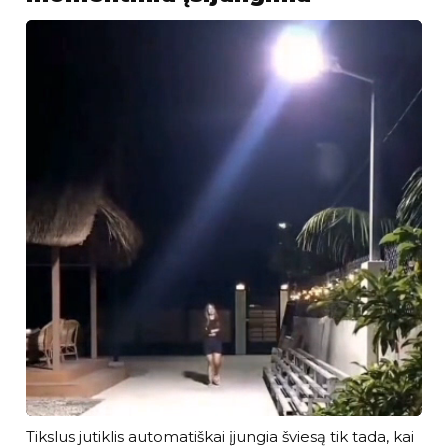
Tikslus jutiklis automatiškai įjungia šviesą tik tada, kai